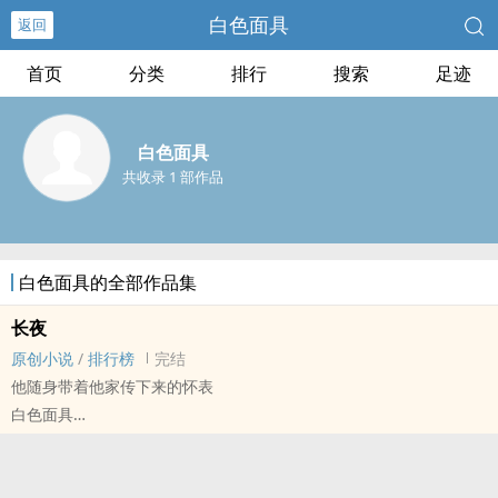
白色面具
返回
首页
分类
排行
搜索
足迹
白色面具
共收录 1 部作品
白色面具的全部作品集
长夜
原创小说
/
排行榜
完结
他随身带着他家传下来的怀表
白色面具
原创小说 - 性向未知 - 短篇 - 完结
OE - 致郁 - 第五期征集
是第五期征集的主题:长夜，有一点点致郁