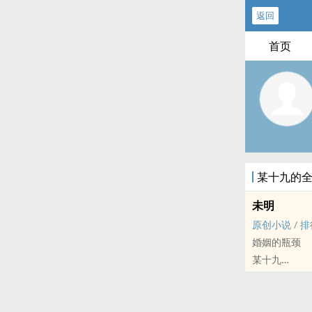
返回
首页
某十九的
未明
原创小说
/
排
婚姻的瓶颈
某十九
原创小说 - BG
现代 - 第三