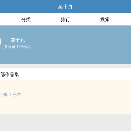
某十九
分类
排行
搜索
某十九
共收录 1 部作品
全部作品集
行榜
完结
 - 短篇 - 完结
人称