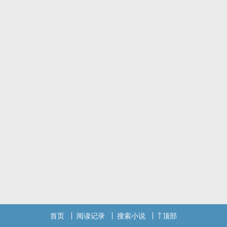
克里斯X詹姆斯
破镜重圆
*由于前半部分是很久以前写的，所以文风与后半部分相比有出入。
*所有意义上的第一篇文，很多不足，望大家多多担待，在此谢谢了。
另外，还请各位娱乐对待本文，本文很多部分与真实有偏差，禁不起
考究。
这段时间想了下，真的超想删，但还是决定留下做个纪念，以后回顾
反思。
缺陷：
1.这篇文总体不大好，后几章写得很疲倦。
2.很多较严肃的问题例如种族宗教等处理不当，甚至“轻拿轻放”、一笔
带过。（对于宗教问题，冒犯到的读者们不好意思！）
3.文笔...还有什幺文笔啊，真的咯噔。
首页
阅读记录
搜索小说
顶部