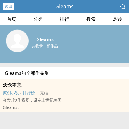
Gleams
返回
首页
分类
排行
搜索
足迹
Gleams
共收录 1 部作品
Gleams的全部作品集
念念不忘
原创小说
/
排行榜
完结
金发攻X华裔受，设定上世纪美国
Gleams
原创小说 - BL - 中篇 - 完结
现代 - 破镜重圆
Christopher van den Berg X James Zhang