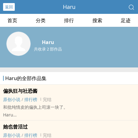
Haru
返回
首页
分类
排行
搜索
足迹
Haru
共收录 2 部作品
Haru的全部作品集
偏执狂与社恐酱
原创小说
/
排行榜
完结
和批纯情皮的偏执上司滚一块了。
Haru
原创小说 - BL - 长篇 - 完结
她也曾活过
现代 - 小甜饼 - 治愈 - 上下级
原创小说
/
排行榜
完结
‌‌高‍H‍