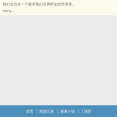
我们生活在一个要求我们非男即女的世界里。
非典型社恐文，掺杂大量个人主观喜好，经不起深究
Haru
偏执先生：我告诉你，别想着离开我，否则我会把你关起来，让你再
原创小说 - 现代 - 无CP - 短篇
也接触不了外面！
完结 - 现实主义 - 第五期征集
社恐甜心：哇日，还有这种好事？
我知道我不是个男人，
偏执先生：……你好离谱，我好爱。
渐渐地，我明白我很可能也不是个女人。
社恐甜心：没您离谱。
可问题是，
大概是 成熟黏人霸总攻x元气率真嘴毒受
我们生活在一个要求我们非男即女的世界里。
（具体性格我也说不准）
第一人称，沙雕流水账，含不纯正替身梗，掺点狗血，无典型囚*，强
*情节
萝卜青菜，各有所爱，自己高兴最重要
感谢每一位读者，我爱你们。
首页
阅读记录
搜索小说
顶部