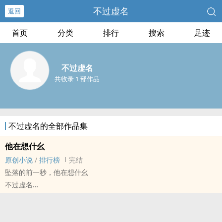
不过虚名
返回
首页
分类
排行
搜索
足迹
不过虚名
共收录 1 部作品
不过虚名的全部作品集
他在想什幺
原创小说
/
排行榜
完结
坠落的前一秒，他在想什幺
不过虚名
原创小说 - 无CP - 短篇 - 完结
现代