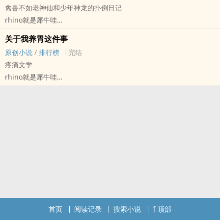
禽兽不如老神仙和少年神龙的扑倒日记
rhino就是犀牛哇
原创小说 - 混合性向 - 中篇 - 完结
关于我养胃这件事
多重视角 - HE - 古代 - 年上
原创小说
/
排行榜
完结
仙侠
疼痛文学
文案一：我做了梦，梦见自己变成了一条翠绿翠绿的傻龙。哦对了，
rhino就是犀牛哇
我有个比我还傻的爹。他很倒霉，只是想去人间走一走，没成想遇到
原创小说 - BL - 短篇 - 完结
个死变态。可我爹爹又很走运，他有老神仙别止毫无理由的偏爱。天
谐趣 - 意识流 - 攻宠受
命对他不好，很不好。可那都没有关系，别止对他好，天下第一好。
就因为这个，阆寻爹爹原谅了所有的不公平。
文案二：阆寻这一觉睡得很沉也很长。再睁眼时，日头已经西斜，别
止在另一头收院子里的药材。
长身玉立，不动如画，动则如如诗如画。
“别止，”阆寻自顾自说起话来，“那时候我以为，人间多的是你这样的
人。”
别止行为举止与凡人无异，傻傻的阆寻就以为，人间是个好地方。
“哦？那你找到了吗？”别止又装好一布包的当归，他浅浅笑起来。
首页
阅读记录
搜索小说
顶部
阆寻起身，蹭到别止身边接过药包，他摇摇头，“没有，天上地下，原