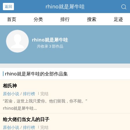
rhino就是犀牛哇
返回
首页
分类
排行
搜索
足迹
rhino就是犀牛哇
共收录 3 部作品
rhino就是犀牛哇的全部作品集
相氏神
原创小说
/
排行榜
完结
“若渝，这世上我只爱你。他们留我，你不能。”
rhino就是犀牛哇
原创小说 - BG - 短篇 - 完结
给大佬们当女儿的日子
现代 - 神怪志异 - 奇幻 - 第五期征集
原创小说
/
排行榜
完结