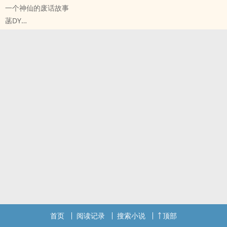
一个神仙的废话故事
菡DY
原创小说 - BL - 短篇 - 完结
古代 - BE - 第三人称 - 仙侠
神仙，会动情吗？
答案是，当然不会，早在飞升成神仙之前，他就已经是无情无欲了。
首页
阅读记录
搜索小说
顶部