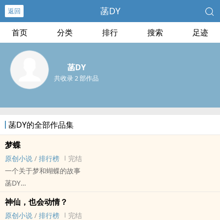
菡DY
返回
首页
分类
排行
搜索
足迹
菡DY
共收录 2 部作品
菡DY的全部作品集
梦蝶
原创小说
/
排行榜
完结
一个关于梦和蝴蝶的故事
菡DY
原创小说 - 其他原创 - GL - 短篇
神仙，也会动情？
完结
原创小说
/
排行榜
完结