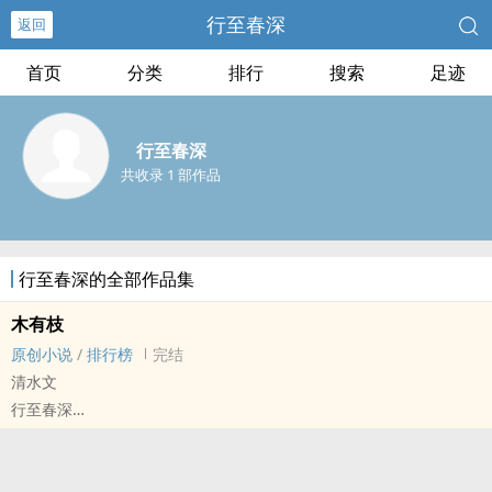
行至春深
返回
首页
分类
排行
搜索
足迹
行至春深
共收录 1 部作品
行至春深的全部作品集
木有枝
原创小说
/
排行榜
完结
清水文
行至春深
原创小说 - 民国 - BL - 短篇
完结