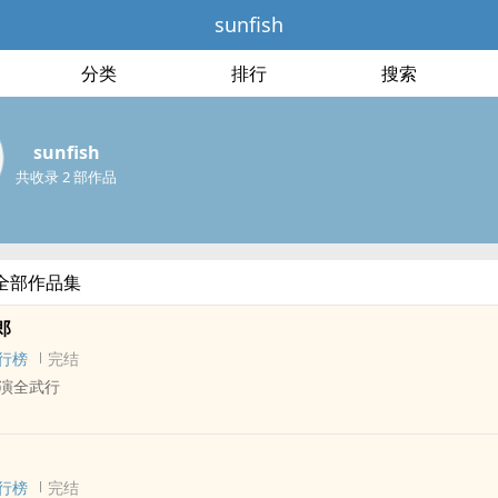
sunfish
分类
排行
搜索
sunfish
共收录 2 部作品
h的全部作品集
郎
行榜
完结
演全武行
向未知 - 短篇 - 完结
界 - 竞技体育
行榜
完结
婚不仅是两个个体的结合，更是两个家庭的联姻；它不但关乎情感，更关