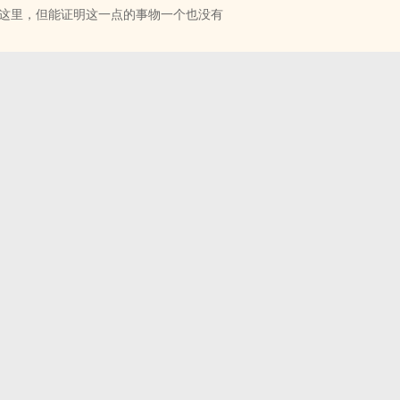
这里，但能证明这一点的事物一个也没有
据上风者坐拥财富、话语权，更将下一代牢牢把持手中；而落败者往往下
则一命呜呼！
向未知 - 短篇 - 完结
硝烟的战争。
科幻
伴郎、伴娘间展开的比赛，就是这场战争的前哨战！
一个不存在的人。
，还是这个世界？