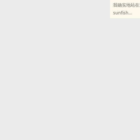
我确实地站在
段关系中，占
sunfish
净身出户，重
原创小说 - 性
这是一场没有
OE - 悬疑 - 
而婚礼上职业
陈觉忽然想起
出问题的是他