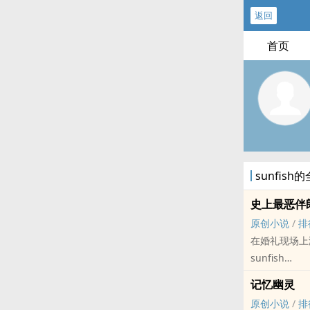
返回
首页
sunfis
史上最恶伴
原创小说
/
排
在婚礼现场上
sunfish
原创小说 - 性
记忆幽灵
轻松 - 架空世
原创小说
/
排
当今社会，结