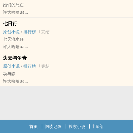
她们的死亡
是俩姑娘的故事
许大哈哈ua
一场邂逅与远走
原创小说 - 无CP - 短篇 - 完结
无迹可寻与戛然而止
七日行
现代 - 现实主义
原创小说
/
排行榜
完结
能够确定的只有——
七天流水账
这是场谋杀
许大哈哈ua
*
原创小说 - BL - 中篇 - 完结
刘家刘老太
边云与争青
现代 - 轻松 - 小甜饼
二姐刘艾心
原创小说
/
排行榜
完结
何谓之X林然也
三姐刘艾乐
动与静
四姐刘艾笑
许大哈哈ua
幺弟刘艾文
原创小说 - BL - 短篇 - 完结
*
现代 - 多重视角
从双向依存、双向支撑，到双向蚕食、双向谋杀。
脑洞产物
悲剧写到这一笔，谁也不欠谁。
脑洞部分完成
——
主视角来回转换
首页
阅读记录
搜索小说
顶部