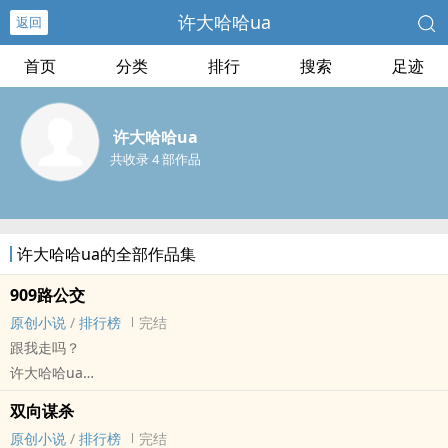
许大哈哈ua
返回
首页
分类
排行
搜索
足迹
许大哈哈ua
共收录 4 部作品
许大哈哈ua的全部作品集
909路公交
原创小说
/
排行榜
完结
跟我走吗？
许大哈哈ua
原创小说 - GL - 中篇 - 完结
双向谋杀
HE - 第一人称 - 1v1
原创小说
/
排行榜
完结
第一人称预警