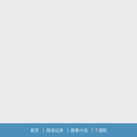
以后会更个柳视角的番外 ￣▽￣
首页
阅读记录
搜索小说
顶部