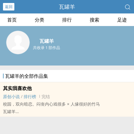
瓦罐羊
返回
首页
分类
排行
搜索
足迹
瓦罐羊
共收录 1 部作品
瓦罐羊的全部作品集
其实我喜欢他
原创小说
/
排行榜
完结
校园，双向暗恋。闷丧内心戏很多 × 人缘很好的竹马
瓦罐羊
原创小说 - BL - 短篇 - 完结
现代 - HE - 小甜饼 - 校园
暗恋