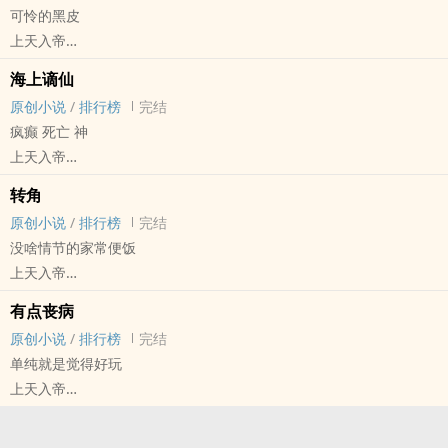
可怜的黑皮
屑人写的屑文。
上天入帝
原创小说 - BL - 短篇 - 完结
海上谪仙
HE - H/C - 年下
原创小说
/
排行榜
完结
岸边飘来了一条野狗。
疯癫 死亡 神
上天入帝
原创小说 - 无CP - 短篇 - 完结
转角
致郁 - 雷文 - 重口
原创小说
/
排行榜
完结
之前发过一次，重发。
没啥情节的家常便饭
莫名其妙的一篇文。
上天入帝
原创小说 - 现代 - GB - 短篇
有点丧病
完结 - 小甜饼
原创小说
/
排行榜
完结
两个平凡大龄男女在城市的小角落里相遇，
单纯就是觉得好玩
她发起攻势，他顺势臣服的日常小剧场罢了，
上天入帝
大部分时间都在吃饺子或面条。
原创小说 - GB - 短篇 - 完结
题外话：
治愈 - 雷文 - 谐趣
虽然男主设定是北方人，但是饺子的蘸酱是南方式的，