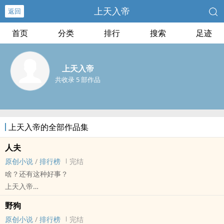
上天入帝
返回
首页
分类
排行
搜索
足迹
上天入帝
共收录 5 部作品
上天入帝的全部作品集
人夫
原创小说
/
排行榜
完结
啥？还有这种好事？
上天入帝
原创小说 - GB - 短篇 - 完结
野狗
HE - 狗血 - ABO
原创小说
/
排行榜
完结
本文大概就是你被免费送了个人夫。还不用负责。嘻。