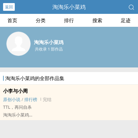
淘淘乐小菜鸡
返回
首页
分类
排行
搜索
足迹
淘淘乐小菜鸡
共收录 1 部作品
淘淘乐小菜鸡的全部作品集
小李与小周
原创小说
/
排行榜
完结
TTL，再问自杀
淘淘乐小菜鸡
原创小说 - GL - 短篇 - 完结
喜剧 - 现代 - 小甜饼
狗血与梗齐飞，睁眼看t是谁