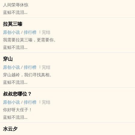
人间荣辱休惊
黄泉路上无老少，奈何桥头莫争辩。
蓝鲸不流泪
——————
原创小说 - BL - 大长篇 - 完结
此时世间分人、妖、鬼、仙、神五族。
拉莫三嗪
正剧 - 古代 - HE - 宫廷侯爵
神族凋零，只余十几位不上不下的“半神”，与鬼族一起长居幽冥之
原创小说
/
排行榜
完结
穿越
地；仙族不问世事，躲在蓬莱仙山不出；而人族与妖族和平共处于人
我需要拉莫三嗪，更需要你。
生在新中国长在红旗下的优秀青年，某军某团的技术骨干许清，在一
间。
蓝鲸不流泪
次红蓝对抗之中被坑了。
特殊案件及异常情况调查局（简称特案局）是一个特殊的存在，里面
原创小说 - BL - 长篇 - 完结
再醒来时，他变成了一个叫做许箐的孩童。
穿山
有仙、有妖、有鬼、有神，而他们的领导，是一个叫做风惠然的人
现代 - HE - 年下
所在年代：不详。
原创小说
/
排行榜
完结
类。
-我需要拉莫三嗪，更需要你。
家世背景：不详。
穿山越岭，我们寻找真相。
为了调查一起“小妖越界掠夺金属”的案子，风惠然走进了一家名为“渡”
-I will try to fix you.
家庭关系：不详。
蓝鲸不流泪
的书店，遇到了一个眼眸深邃的男人，荀酹。
——————
总而言之，穿了。穿到了一个并未出现在史书上的朝代。
原创小说 - BL - 完结 - HE
——————
这是莫语被诊断为双相情感障碍的第八年，也是他单身的第八年。
叔叔您哪位？
许清变许箐，现代变古代，成年变幼童。
现代 - 刑侦 - 年下 - 大长篇
见人说人话见鬼说鬼话为人圆滑但不油腻的暖心攻（风惠然）x 隐忍
这是楚洋开始了解心理疾病的第一年，也是他爱上莫语的第一年。
原创小说
/
排行榜
完结
要不要打怪升级名留青史？To be or not to be啊！这是个严肃的问
正义，生命，价值……
克制但是遇到攻就无条件妥协的伪女装大佬受（荀酹）
他们说得不对，爱情不能治愈心理疾病，但爱情是催化剂，是保护
你好呀大侄子！
题。
往事是否可追？一切都有迹可循。
——————
绳，是搭建在疾病与治疗之间的桥梁，是横亘在生命与死亡之间的天
蓝鲸不流泪
————
————————————
现代都市玄幻，灵异但是不吓人。
堑。
原创小说 - BL - 中篇 - 完结
CP：夏景宣（夏禤）×许箐
“我明白人性的不可控，在追求信仰的路途上会有无数荆棘和坎坷，每
两个人都是多重身份，跟几十万年前的一段故事有关。
水云夕
因为爱你，所以我愿意努力活下去。
现代 - HE - 轻松 - 骨科
视角：主受
过一个岔口，都无法避免地与一些人走散、告别。我会惶恐、会不