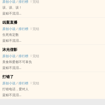
文中内容有出处的都会标注，大部分出自《山海经》、《淮南子》和
原创小说
/
排行榜
完结
——————
荤素均衡
TAG：穿越/年上/权谋/美食/种田（？）
舍、会疑惑，但我不会停下脚步，哪怕最后这条路上只有我一人在踽
古代神话传说故事。
误、误、误！
莫语x楚洋
CP：李诗楷×李杺
————
踽独行，我也绝不后悔。”
荀酹（受）是孟婆，在工作环境中一直以女人的形象示人，是一种障
蓝鲸不流泪
医生攻x总裁受
小网黄约到真爱
是《赤霄》中小叔的故事，会有《赤霄》中的人物串场，但互不影
法医苏行刚调到平潞市公安局刑科所不久，在外人看来他积极乐观，
眼法，和普通概念里的女装不是一个概念，所以是“伪女装大佬”。
原创小说 - BL - 短篇 - 完结
年下
原本以为是天降爱情，结果玩起了伦理哏
响，基本不会吃设定。
凶案直播
年轻帅气，见谁都笑。但没有人知道他掩藏在笑意之下的真实内心。
——————
古代 - BE - 阴差阳错
HE
————
————
原创小说
/
排行榜
完结
一起性质恶劣的抛尸案让他和刑侦支队的支队长有了交集。
标题借自[明]吴宽的《二月晦日济之邀看桃花四首》其三：
——————
李杺：我的男朋友让我叫他哥，但实际上他是我侄子？
感谢 洗洗睡吧校对工作室 对本文的同步校对
生死有定数
————————————
夕阳持酒酹花魂，新柳疏疏总映门。
推荐BGM：《Fix you》-Coldplay
李诗楷：关于我睡了我叔叔的那些事
————
蓝鲸不流泪
假乐观真悲观看谁都没区别最喜欢跟尸体打交道的法医攻x有钱有颜工
渐有狂风吹绿暗，巳无明月上黄昏。
——————
年龄：年上，辈分：侄叔
文名取自《临江仙》-辛弃疾
原创小说 - 无CP - 短篇 - 完结
作一丝不苟但极其双标的刑侦支队长受
每更保底4500字，有囤文，争取日更。
设定在《穿山》故事之后一年左右。晏阑和苏行会串场，但戏份不
沐光偕影
真叔侄，真骨科
钟鼎山林都是梦，人间荣辱休惊。
魔幻现实
年下，HE
多。
原创小说
/
排行榜
完结
————
只消闲处过平生。
摄像师老景被安排进行一场直播拍摄
————————————
美食和爱都不可辜负
脑洞文，随手写的，大家随意看，别较真
酒杯秋吸露，诗句夜裁冰。
每一名参与者最终都会以各种方式被NPC推下楼
请不要叫我的主角为“攻”、“受”，他们有名字。
蓝鲸不流泪
记取小窗风雨夜，对床灯火多情。
跟拍到最后，老景才发现事情并非那幺简单……
评论区不友善评论我会折叠，被推文非我所愿，请咸鱼们高擡贵手，
原创小说 - GB - 长篇 - 完结
问谁千里伴君行。
不喜勿入，谢谢合作。
打错了
现代 - HE - 轻松 - 美食
晚山眉样翠，秋水镜般明。
原创小说
/
排行榜
完结
萨爽名下一共有四家酒吧，工作自由，财富自由，唯独恋爱不自由。
打错电话，爱对人
顶着谈恋爱的名义，身边断断续续的，都是年轻男大，以至于她亲近
蓝鲸不流泪
的朋友都觉得她的取向就是年轻小奶狗。
原创小说 - BL - 大长篇 - 完结
取向不取向的，萨爽没想过。至于长久，那更是没想过。