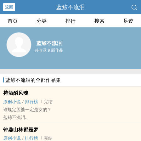
蓝鲸不流泪
返回
首页
分类
排行
搜索
足迹
蓝鲸不流泪
共收录 9 部作品
蓝鲸不流泪的全部作品集
持酒酹风魂
原创小说
/
排行榜
完结
谁规定孟婆一定是女的？
蓝鲸不流泪
原创小说 - BL - 大长篇 - 完结
钟鼎山林都是梦
现代 - 神怪志异 - 前世今生 - 年下
原创小说
/
排行榜
完结
一盏孟婆汤，一世悲欢尽。