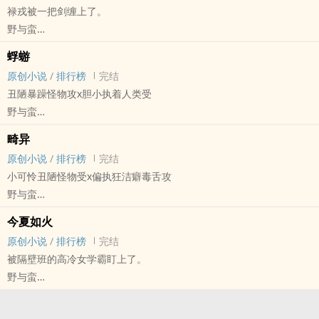
禄戎被一把剑缠上了。
前期流氓朝气后期寡情冷淡攻
野与蛮
x
原创小说 - BL - 中篇 - 完结
从头到尾理智温柔好看学霸受
蜉蝣
古代 - 狗血 - 三观不正 - 架空世界
微博@野与蛮
原创小说
/
排行榜
完结
阴差阳错
丑陋暴躁怪物攻x胆小执着人类受
禄戎（小门徒）×钭青（大妖怪）
野与蛮
师父赐了把剑我，却没想到那剑夜夜吸我阳气，还说要与我结为道
原创小说 - BL - 长篇 - 完结
侣，常常凑到我耳边缱绻地唤我玉泽。
畸异
雷文 - 三观不正 - 暗黑 - 重口
可是我叫禄戎。
原创小说
/
排行榜
完结
触手
——
小可怜丑陋怪物受x偏执狂洁癖毒舌攻
迷雾之中，是怪物。
小虐怡情大虐伤身。
野与蛮
也是爱人。
原创小说 - BL - 完结 - 三观不正
今夏如火
雷文 - 暗黑 - 触手 - 科幻
原创小说
/
排行榜
完结
中篇
被隔壁班的高冷女学霸盯上了。
“脏东西，蠢货，怪物，它样样都占，我样样都爱。”
野与蛮
微博@野与蛮
原创小说 - GL - 中篇 - 完结
现代 - 小甜饼 - 治愈 - 重生