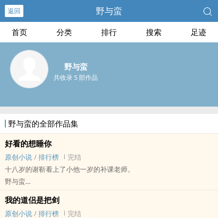
野与蛮
返回
首页
分类
排行
搜索
足迹
野与蛮
共收录 5 部作品
野与蛮的全部作品集
好看的想睡你
原创小说
/
排行榜
完结
十八岁的谢靳看上了小他一岁的补课老师。
野与蛮
原创小说 - BL - 长篇 - 完结
我的道侣是把剑
现代 - 校园 - 破镜重圆 - 年上
原创小说
/
排行榜
完结
攻宠受