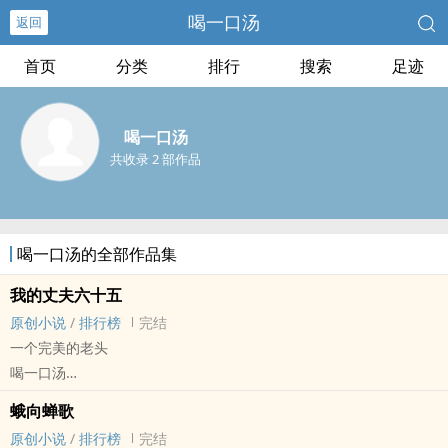
喝一口汤
返回
首页
分类
排行
搜索
足迹
喝一口汤
共收录 2 部作品
喝一口汤的全部作品集
我的丈夫六十五
原创小说
/
排行榜
完结
一个完美的老头
喝一口汤
原创小说 - BG - 短篇 - 完结
蛾向蝉歌
现代 - 治愈 - 多重视角
原创小说
/
排行榜
完结
随手写的小故事 很短 也没什幺内容