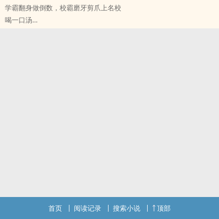
学霸翻身做倒数，校霸磨牙剪爪上名校
大概就是
喝一口汤
可能是我前半生过得太苦
原创小说 - BL - 中篇 - 完结
才送我一个完美的丈夫
HE - 轻松 - 破镜重圆
前面13章都是我两年前写的 很无聊 不想看大家唧唧歪歪扯话建议看
了第一章直接到第十四章
这是一个扑棱蛾子和蝉跨物种的爱情故事（不是）。
沈思凡死也不会想到和宋楚寒再次碰面会在这幺一个戏剧性的场合，
厕所隔间里的人甚至还没穿上裤子。看着对方的脸，沈思凡突然想到
前几天看到的段子，“我们的海誓山盟算什幺？”，“算成语吧”。他现在
只想简洁明了地说“算个屁”。
前脚刚勾搭上酒吧的调酒师，后脚就被早八百年没联系的前任看到
了，好巧不巧这酒吧到了年底，前任还能拿到分红。
你说两个人假装没看着对方也就算了，偏偏对方还问你过得好不好。
好在这几年沈思凡别的东西没学到，脸皮和见识倒是增长不少，“谢谢
关心啊，过得还凑合，虽然没能大富大贵，但好歹是温饱不愁，不至
于露宿街头。”
首页
阅读记录
搜索小说
顶部