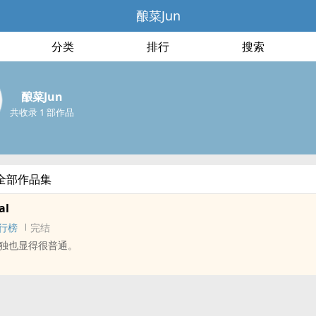
酿菜Jun
分类
排行
搜索
酿菜Jun
共收录 1 部作品
的全部作品集
al
行榜
完结
独也显得很普通。
 - 无CP - 短篇
在人类总体的经验当中显得微不足道，可于我个人而言说出来才不会孤独