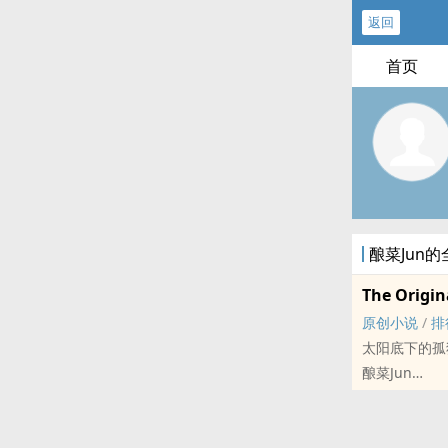
返回
首页
酿菜Jun
The Origin
原创小说
/
排
太阳底下的孤
酿菜Jun
原创小说 - 现代
完结
纠结很久的事