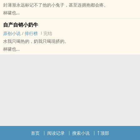
封薄渐永远标记不了他的小兔子，甚至连拥抱都会疼。
林啸也
原创小说 - BL - 短篇 - 完结
自产自销小奶牛
现代 - ABO - 破镜重圆 - 攻宠受
原创小说
/
排行榜
完结
破镜重圆｜狼A兔B
水我只喝热的，奶我只喝现挤的。
林啸也
原创小说 - BL - 短篇 - 完结
首页
阅读记录
搜索小说
顶部