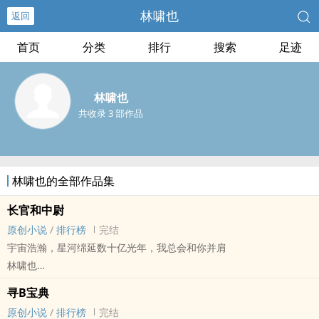
林啸也
返回
首页
分类
排行
搜索
足迹
林啸也
共收录 3 部作品
林啸也的全部作品集
长官和中尉
原创小说
/
排行榜
完结
宇宙浩瀚，星河绵延数十亿光年，我总会和你并肩
林啸也
原创小说 - 现代 - BL - 短篇
寻B宝典
完结 - ABO - 强强 - 荤素均衡
原创小说
/
排行榜
完结
暴力‌人‎‍‎妻‍‍‌omega和严厉长官alpha｜生子