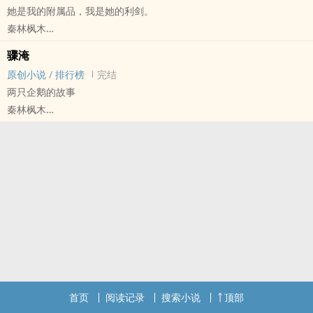
她是我的附属品，我是她的利剑。
希望你能喜欢
秦林枫木
原创小说 - 奇幻 - GL - 短篇
骤淹
完结 - 架空世界 - 强强 - 清水
原创小说
/
排行榜
完结
2021年，给小姑娘的生日礼物。
两只企鹅的故事
秦林枫木
原创小说 - 无CP - 短篇 - 完结
OE - 轻松 - 治愈
一篇很简单的童话
首页
阅读记录
搜索小说
顶部