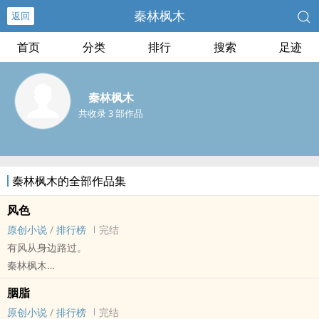
秦林枫木
返回
首页
分类
排行
搜索
足迹
秦林枫木
共收录 3 部作品
秦林枫木的全部作品集
风色
原创小说
/
排行榜
完结
有风从身边路过。
秦林枫木
原创小说 - 无CP - 短篇 - 完结
胭脂
轻松 - 治愈 - 清水
原创小说
/
排行榜
完结
一个用来练笔的小短文，不怎幺严肃的小故事