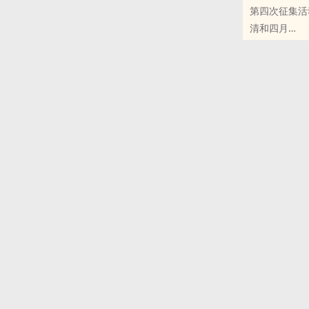
第四次征集活
清和四月
原创小说 - 其他
完结
选自题头：1
文案
吾十有五而志
矩。——这是
15岁的梦想