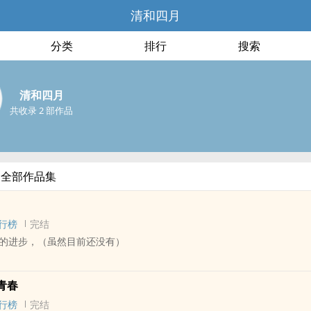
清和四月
分类
排行
搜索
清和四月
共收录 2 部作品
的全部作品集
行榜
完结
的进步，（虽然目前还没有）
P - 短篇 - 完结
青春
行榜
完结