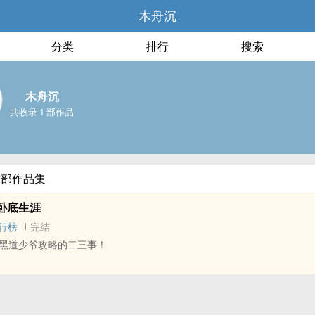
木舟沉
分类
排行
搜索
木舟沉
共收录 1 部作品
全部作品集
卧底生涯
行榜
完结
黑道少爷攻略的二三事！
 - 中篇 - 完结
 - 轻松 - 第一人称