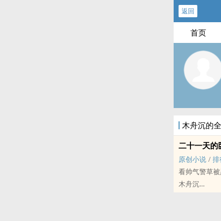
返回
首页
木舟沉的
二十一天的
原创小说
/
排
看帅气警草被
木舟沉
原创小说 - BL
现代 - 小甜饼
年下