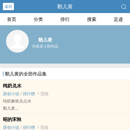
鹅儿黄
返回
首页
分类
排行
搜索
足迹
鹅儿黄
共收录 2 部作品
鹅儿黄的全部作品集
纯奶兑水
原创小说
/
排行榜
完结
纯奶麻烦兑点水
鹅儿黄
原创小说 - BL - 中篇 - 完结
昭的宋秋
现代 - 校园 - 扮猪吃虎 - 年下
原创小说
/
排行榜
完结
1v1