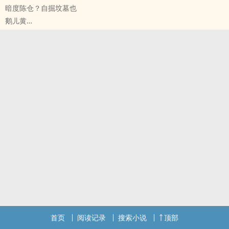
暗度陈仓？自掘坟墓也
俞景×何朝生
鹅儿黄
披着羊皮的豺狼和不吃窝边草的野兔，野兔单纯又自傲，豺狼狡猾且
原创小说 - BL - 中篇 - 完结
卑鄙。
现代 - 第一人称 - 忠犬 - 年上
故事就是野兔逃豺狼追，一个落荒而逃，一个步步为营...最后不是豺
1v1
狼吞了野兔，就是野兔改吃了窝边草。
舒昭×舒宋秋
舒宋秋很喜欢我，真把我当成他亲弟弟了。
首页
阅读记录
搜索小说
顶部