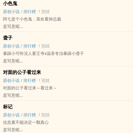
小色鬼
小甜饼 - 前世今生 - 破镜重圆
原创小说
/
排行榜
完结
阿七是个小色鬼，喜欢看帅总裁
是写意呢
原创小说 - BL - 短篇 - 完结
聋子
现实主义 - 多重视角 - 暗恋
原创小说
/
排行榜
完结
阿七是个小色鬼，偷偷看总裁，可总裁他有通灵眼
暴躁小可怜没人要王爷x温吞专治暴躁小聋子
是写意呢
原创小说 - BL - 短篇 - 完结
对面的公子看过来
古代 - 小甜饼 - 治愈 - 宫廷侯爵
原创小说
/
排行榜
完结
因缘邂逅
对面的公子看过来～看过来～
京城巷间闲谈：为何临安王一大把年纪了还是没人要？
是写意呢
王府小道消息：你瞅瞅谁敢要他？
原创小说 - BL - 短篇 - 完结
大聋子沈悟：收王爷，收孤寡王爷，收没人要的暴躁王爷～
标记
HE - 古代 - 小甜饼 - 强弱
原创小说
/
排行榜
完结
天作之合
信息素不能决定一颗真心
《对面的公子看过来》
是写意呢
撒娇包怂包小世子x文韬武略假探花