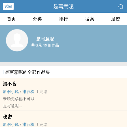
是写意呢
返回
首页
分类
排行
搜索
足迹
是写意呢
共收录 19 部作品
是写意呢的全部作品集
混不吝
原创小说
/
排行榜
完结
未婚先孕他不可取
是写意呢
原创小说 - BL - 短篇 - 完结
秘密
现代 - 狗血 - 多重视角 - 破镜重圆
原创小说
/
排行榜
完结
方卓文十九岁怀了翟骁的孩子