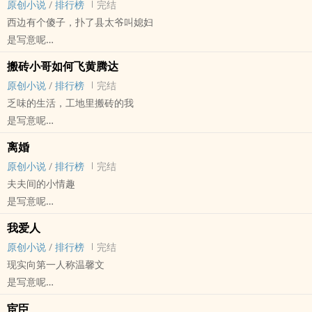
原创小说
/
排行榜
完结
普通人的重生
西边有个傻子，扑了县太爷叫媳妇
是写意呢
原创小说 - BL - 短篇 - 完结
搬砖小哥如何飞黄腾达
HE - 古代 - 小甜饼 - 因缘邂逅
原创小说
/
排行榜
完结
扮猪吃虎
乏味的生活，工地里搬砖的我
是写意呢
原创小说 - BL - 短篇 - 完结
离婚
喜剧 - 小甜饼 - 青梅竹马 - 天作之合
原创小说
/
排行榜
完结
强强
夫夫间的小情趣
乏味的生活
是写意呢
工地里搬砖的我
原创小说 - BL - 短篇 - 完结
突然有个少爷
我爱人
HE - 小甜饼 - 先婚后爱
他竟然联系了我～
原创小说
/
排行榜
完结
现实向第一人称温馨文
是写意呢
原创小说 - BL - 短篇 - 完结
宦臣