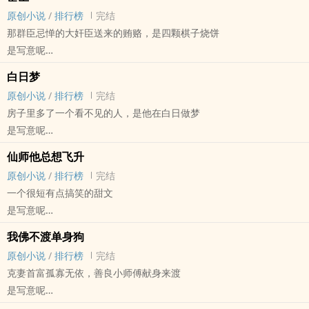
原创小说
/
排行榜
完结
那群臣忌惮的大奸臣送来的贿赂，是四颗棋子烧饼
是写意呢
原创小说 - BL - 短篇 - 完结
白日梦
古代 - 宫廷侯爵 - 天作之合
原创小说
/
排行榜
完结
武力值Max易燃易炸话废锦衣卫x肩不能提手不能抗头脑绝佳宦臣
房子里多了一个看不见的人，是他在白日做梦
是写意呢
原创小说 - 现代 - BL - 短篇
仙师他总想飞升
完结 - 小甜饼 - 狗血 - 多重视角
原创小说
/
排行榜
完结
这是个有病的患者和努力给患者治病的医生的故事
一个很短有点搞笑的甜文
是写意呢
原创小说 - BL - 短篇 - 完结
我佛不渡单身狗
HE - 小甜饼 - 第一人称 - 天作之合
原创小说
/
排行榜
完结
克妻首富孤寡无依，善良小师傅献身来渡
是写意呢
原创小说 - BL - 短篇 - 完结