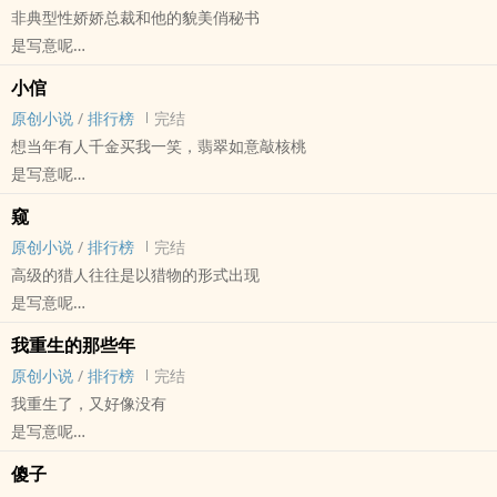
非典型性娇娇总裁和他的貌美俏秘书
他想打
是写意呢
翟骁不肯
原创小说 - BL - 长篇 - 完结
哪怕方卓文扇他大嘴巴，翟骁也不肯
小倌
现代 - HE - 小甜饼 - 双性
《秘密》番外短篇，太长了开本书
原创小说
/
排行榜
完结
荤素均衡
想当年有人千金买我一笑，翡翠如意敲核桃
许述有两个秘密，一他喜欢老板沈康年，二他的身体里有另一套女人
是写意呢
的器官
原创小说 - BL - 短篇 - 完结
表面正经钓系诱不自知双⭐受x略离谱地主家傻儿子化表里不一总裁攻
窥
HE - 古代 - 小甜饼 - 因缘邂逅
双向暗恋！攻直男脑回路！
原创小说
/
排行榜
完结
破镜重圆
作者屁话：解压之作，更新不稳定，解压时候才写，沙雕文，走肾走
高级的猎人往往是以猎物的形式出现
心，看个快乐就好
是写意呢
原创小说 - BL - 短篇 - 完结
我重生的那些年
现代 - HE - 狗血 - 第一人称
原创小说
/
排行榜
完结
强强
我重生了，又好像没有
是写意呢
原创小说 - 现代 - BL - 短篇
傻子
完结 - HE - 小甜饼 - 阴差阳错