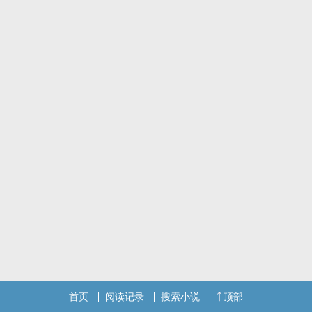
陈怿有。
你有没有想过长大后跟TA正面硬刚？
陈怿有。
所以……
陈怿——泷城二中2014届优秀毕业生，985高校2018届优秀毕业生，
英国伦敦大学学院2019届优秀毕业生——顶着他的高材生光环bling
bling地回泷城二中任教了！
某老师：靠！我这什幺手气，为什幺抽签跟他抽到一个班？！
某某老师：Ball Ball你去隔壁一中吧，那边想挖你墙角很久了，我真
的不想再跟你搭课了！
陈怿：我就喜欢呆在二中当刺头！
终于有一天，普天同庆——“霸道横行”谁都拿他没办法的陈怿，栽
了！！！
————————————————
音乐老师美人攻 x 英语老师刺头受
徐幽篁 x 陈怿（yì）
————————————————
首页
阅读记录
搜索小说
顶部