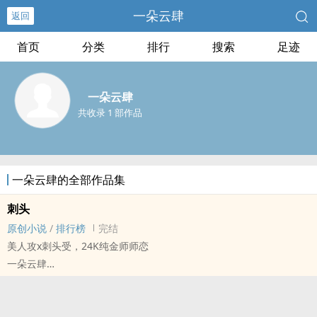
一朵云肆
返回
首页
分类
排行
搜索
足迹
一朵云肆
共收录 1 部作品
一朵云肆的全部作品集
刺头
原创小说
/
排行榜
完结
美人攻x刺头受，24K纯金师师恋
一朵云肆
原创小说 - BL - 长篇 - 完结
现代 - HE - 小甜饼 - 爽文
你学生时期有没有一个很讨厌的老师？