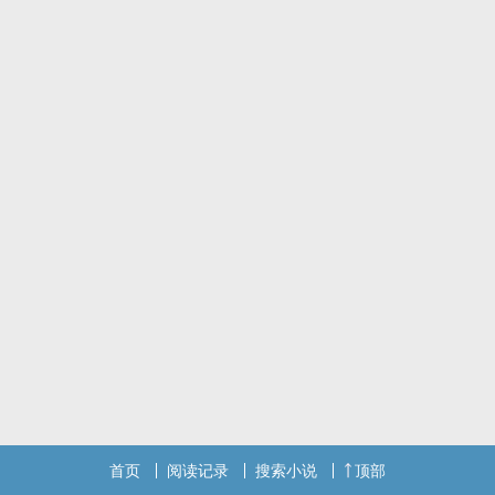
（我的天呐五千字小短文写个啥文案）
首页
阅读记录
搜索小说
顶部