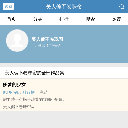
美人偏不卷珠帘
返回
首页
分类
排行
搜索
足迹
美人偏不卷珠帘
共收录 1 部作品
美人偏不卷珠帘的全部作品集
多梦的少女
原创小说
/
排行榜
完结
需要带一点脑子观看的致郁小短篇。
美人偏不卷珠帘
原创小说 - BG - 短篇 - 完结
致郁 - 魔幻现实 - 暗黑 - 奇幻
“我做了一个梦”