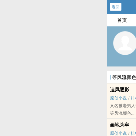
返回
首页
等风流颜
追风逐影
原创小说
/
排
又名被老男人
等风流颜色
原创小说 - BL
画地为牢
现代 - 狗血 -
原创小说
/
排
荤素均衡