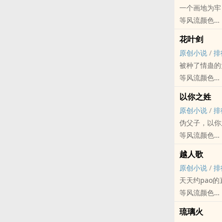
一个画地为牢
本文不适合双
等风流颜色
不适合雷反攻
原创小说 - BL
几万字的小短
花叶剑
第一人称 - HE
原创小说
/
排
1v1
被种了情蛊的
我把他当男朋
等风流颜色
第一人称主受
原创小说 - BL
排雷:攻前期
以你之姓
古代 - HE -
首发长佩论坛
原创小说
/
排
1v1
伪父子，以你
南疆情蛊，名
等风流颜色
原创小说 - 现代
越人歌
完结
原创小说
/
排
十多年前隐秘
天天约pao
等风流颜色
原创小说 - BL
琉璃火
现代 - HE -