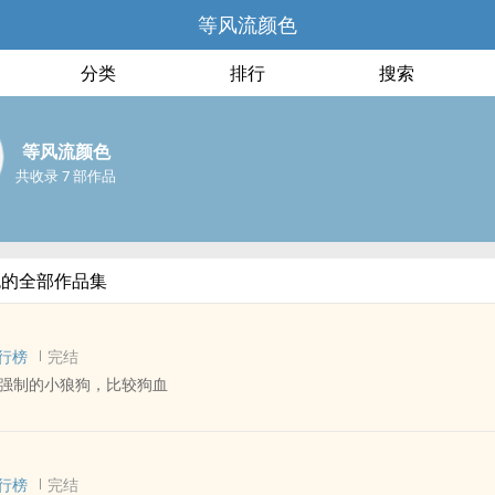
等风流颜色
分类
排行
搜索
等风流颜色
共收录 7 部作品
色的全部作品集
行榜
完结
强制的小狼狗，比较狗血
 - 中篇 - 完结
 强制爱 - 年下
行榜
完结