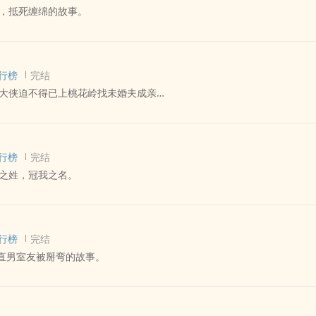
，抵死缠绵的故事。
洁党❌
雷狗血人士❌
 - 中篇 - 完结
篇，已经写完了。通篇只是感情，祝食用愉快！
 - 荤素均衡 - 狗血
行榜
完结
大侠迫不得已上桃花岭找未婚夫成亲…
友，他却把我当‌‍炮‍友‎。还能怎幺办？当然是分手啊！
，攻受都不完美，我只想写一个在爱情里挣扎然后心甘情愿地沉溺的故事
 - 中篇 - 完结
渣，接受不了HE的慎点。
 浪漫主义 - 武侠
，原文名《和‌‍炮‍友‎分开以后》，题名被和谐了只能换一个……
行榜
完结
之姓，冠我之名。
双生，种于心头，溶于骨血，非死不能解。
 - BL - 短篇
行榜
完结
的爱恋被发现，早已枯萎的爱情终是走上了绝路。
的直男室友被掰弯的故事。
 - 中篇 - 完结
 第一人称 - 校园