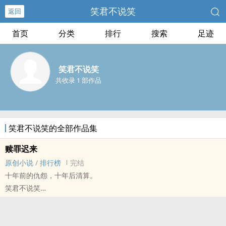
笑君不说笑
返回
首页
分类
排行
搜索
足迹
笑君不说笑
共收录 1 部作品
笑君不说笑的全部作品集
赎罪迟来
原创小说
/
排行榜
完结
十年前的仇怨，十年后清算。
笑君不说笑
原创小说 - BL - 长篇 - 完结
现代 - 悬疑
十年前连环杀人魔独子，与殉职警员亲属的对决。