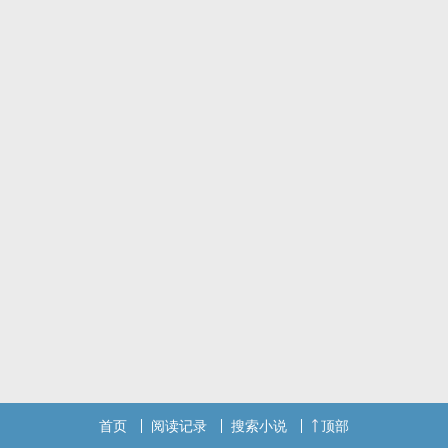
一场凶杀案牵扯出十年前的血雨腥风，叶亦冉将施尧视为仇人，却在
憎恶的追逐戏码中渐渐沉沦。
首页
阅读记录
搜索小说
顶部