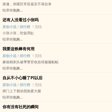
谢邀，倒霉区常驻嘉宾不请自来
甜筒三年前发歌diss过程默，而且歌词尺度大到根本发不出来。
咕草转氨酶
现在却因为一档节目不得不和程默组成cp
原创小说 - BL - 短篇 - 完结
赚钱容易吗？
还有人没看过小张吗
现代 - 谐趣 - 第一人称 - 论坛体
不容易！
原创小说
/
排行榜
完结
我我我我我知道！
在这档充满辱骂、抽烟、喝酒、diss的节目里，你甚至能看到秀恩
小张小张，吃饭用缸
@b站非著名倒霉区up主
爱！
咕草转氨酶
这位！
原创小说 - BL - 短篇 - 完结
昨天直播清理猫屎的时候鼻尖上沾到了！
我要这铁棒有何用
现代 - 小甜饼 - 轻松 - 论坛体
原创小说
/
排行榜
完结
我冷门综艺收割机又来了！
麻烦精刺头被季警官收拾得服服帖帖
咕草转氨酶
原创小说 - BL - 长篇 - 完结
自从不小心睡了PI以后
小甜饼 - 轻松 - ‍‎‍高‎‍H‎
原创小说
/
排行榜
完结
小夏小夏，光辉伟大！
师门上下都劝我抱紧大腿
因为不小心杀了人，为了监狱生活能好过点，不得不出卖色相。
咕草转氨酶
===
原创小说 - 现代 - BL - 短篇
风流警官攻x蠢货流氓受
你有没有社死的瞬间
完结 - 论坛体