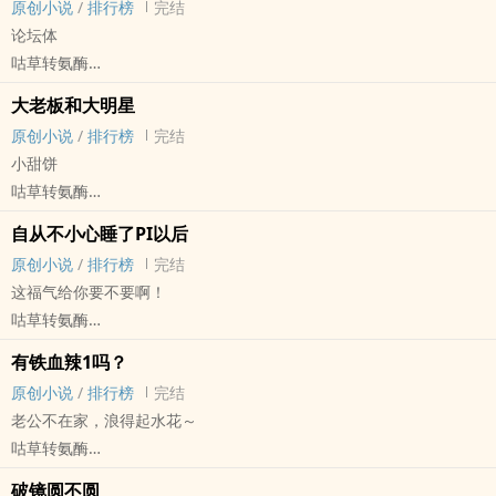
原创小说
/
排行榜
完结
论坛体
咕草转氨酶
原创小说 - BL - 短篇 - 完结
大老板和大明星
小甜饼 - 主受视角 - 论坛体
原创小说
/
排行榜
完结
你有没有社死的瞬间：
小甜饼
大概是喝醉了抱着我的医生一边哭一边大喊有1吗。
咕草转氨酶
原创小说 - 现代 - BL - 短篇
自从不小心睡了PI以后
完结
原创小说
/
排行榜
完结
甜饼一块就没了
这福气给你要不要啊！
咕草转氨酶
原创小说 - BL - 短篇 - 完结
有铁血辣1吗？
现代 - 谐趣 - 主受视角 - 论坛体
原创小说
/
排行榜
完结
自从整个师门上下都知道我不小心睡了PI以后
老公不在家，浪得起水花～
他们拼命劝我抱紧大腿
咕草转氨酶
这福气给你要不要啊!
原创小说 - BL - 短篇 - 完结
第一人称主受视角
破镜圆不圆