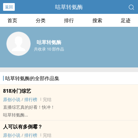
咕草转氨酶
返回
首页
分类
排行
搜索
足迹
咕草转氨酶
共收录 10 部作品
咕草转氨酶的全部作品集
818冷门综艺
原创小说
/
排行榜
完结
直播综艺真的好看！快冲！
咕草转氨酶
原创小说 - BL - 短篇 - 完结
人可以有多倒霉？
喜剧 - 现代 - 轻松 - 直播
原创小说
/
排行榜
完结
甜橙cp入股不亏！