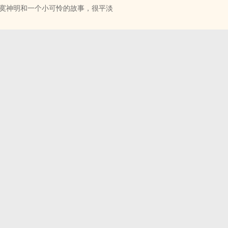
寞神明和一个小可怜的故事，很平淡
 - BL - 短篇
个，细节不值推敲，写着写着偏题了要命，后续说不定会写另一个版本