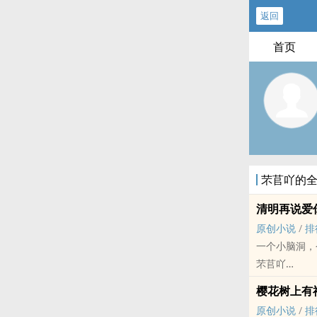
返回
首页
芣苢吖的
清明再说爱
原创小说
/
排
一个小脑洞，
芣苢吖
原创小说 - 现代
樱花树上有
完结 - 悲剧 - 
原创小说
/
排