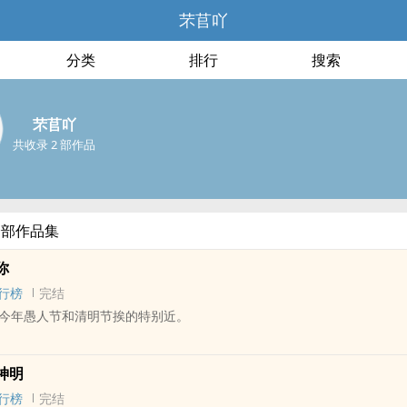
芣苢吖
分类
排行
搜索
芣苢吖
共收录 2 部作品
全部作品集
你
行榜
完结
今年愚人节和清明节挨的特别近。
 - BG - 短篇
神明
BE
行榜
完结