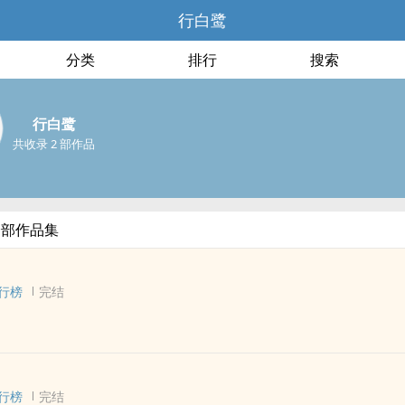
行白鹭
分类
排行
搜索
行白鹭
共收录 2 部作品
全部作品集
行榜
完结
 - BL - 短篇
行榜
完结