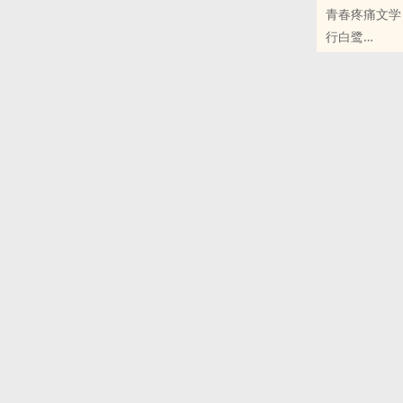
青春疼痛文学
行白鹭
原创小说 - 现代
完结