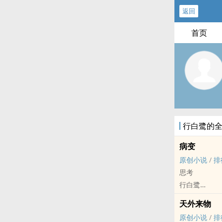
返回
首页
行白鹭的
病变
原创小说
/
排
思考
行白鹭
原创小说 - 现代
天外来物
完结
原创小说
/
排