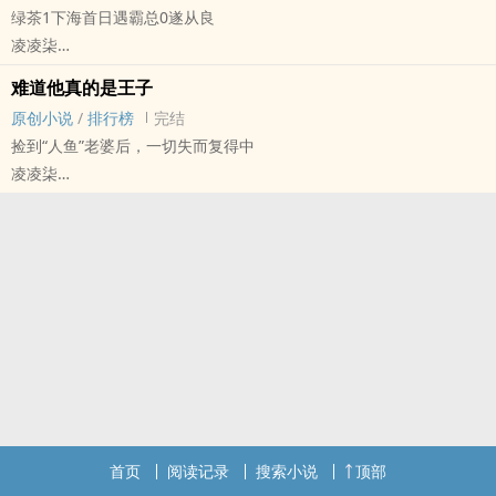
绿茶1下海首日遇霸总0遂从良
燕城霸总系列之二
凌凌柒
恨明月高悬不独照我 阴湿偏执拧巴 异国君主 楚伦·白如德（攻） X 明
原创小说 - BL - 长篇 - 完结
月高悬个屁不是一直照着你吗 比格饲主军火商 英舒宜（受）
难道他真的是王子
现代 - HE - 女王 - 年下
【文案】
原创小说
/
排行榜
完结
荤素均衡
楚伦暗恋英舒宜多年，他忍、他等、他装无害。
捡到“人鱼”老婆后，一切失而复得中
燕城霸总系列之一《我，绿茶，打钱！哦不…打工！》
终于在父王去世、他成为新君那一夜，楚伦把英舒宜困在身下，强制
凌凌柒
年下绿茶狼狗 秦再 X 年上熟男霸总 关令洲
占有。
原创小说 - BL - 长篇 - 完结
【文案】
英舒宜气得咬牙切齿。
现代 - 轻松 - 双性 - 忠犬
秦再（攻）本想捞个富婆赚取人脉资本重归上层，结果人生第一次下
他说不出口的是：我此行，本就是来问你，愿不愿意与我成婚。
1v1
海，就踢到了关令洲（受）这块镶钻的钢板。
后来，英舒宜看着他吃醋、发疯、跪在地上哭着道歉——
颇具天赋的灵器设计师连垚（攻）在捡到袁允钦（受）时正处于人生
关令洲看着主动撞上来的美人，了然一笑：陆家为了项目，倒是舍得
他只想说：但凡当初你多问一句，也不至于搞成这样。
最低谷，父亲去世、离开家族、蜗居渔村、声名不显……而在海里捞到
下本钱。这人，他收了。
暗恋 | 强制爱 | 错位 | 先婚后爱 | 和外国人谈恋爱 | 伪舅甥
“人鱼”后，他失去的一切都慢慢回到了他手中，只是……这实现愿望的
秦再在关令洲手下实习得风生水起，已然忘了捞子本职，幡然醒悟自
双洁，很单纯的两人恋爱
方式怎幺和想象中不太一样？
己的真心时，第一反应却是不配，他决定回家搞事业，光明正大地站
连垚：想要老婆。
在关令洲身边。
元君：男老婆也是老婆。
哥哥：这小子来抢家产了！弄他！
连垚：想要回家。
爸爸：这小子好像能拴住关总？送他！
首页
阅读记录
搜索小说
顶部
袁允钦：懂了，立刻绑定宅斗系统。
关令洲：所以他不要我了？那分手吧。