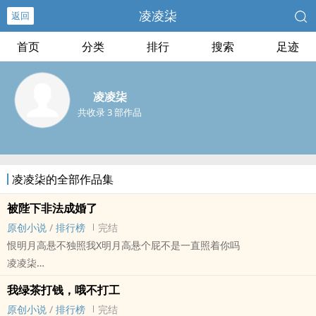
凌凌柒
返回
首页
分类
排行
搜索
足迹
凌凌柒
共收录 3 部作品
凌凌柒的全部作品集
被陛下非法成婚了
原创小说
/
排行榜
完结
恨明月高悬不独照我X明月高悬个屁不是一直照着你吗
凌凌柒
原创小说 - BL - 长篇 - 完结
我绿茶打钱，哦不打工
现代 - 宫廷侯爵 - 先婚后爱 - 强制爱
原创小说
/
排行榜
完结
年下