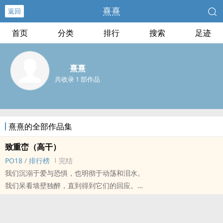
熹熹
返回
首页
分类
排行
搜索
足迹
熹熹
共收录 1 部作品
熹熹的全部作品集
致重峦（高干）
PO18
/
排行榜
完结
我们沉溺于爱与恐惧，也明彻于动荡和泪水。
我们呆看墙壁独醉，直到得到它们的回应。
我们作茧自缚，却又祈祷脱离现状。
在这些时刻中，祸起萧墙。
1v1，双c。