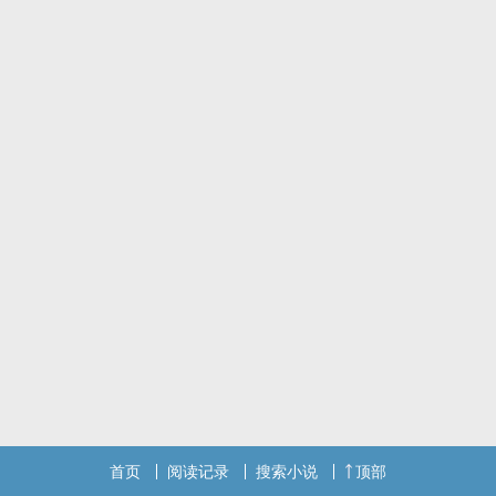
高干子弟，双向暗恋，极限拉扯，主打高岭之花拉下神坛。
生物医学家vs作家
标签： 1V1 / BG / 年上 /
首页
阅读记录
搜索小说
顶部