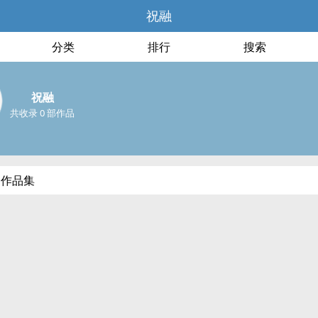
祝融
分类
排行
搜索
祝融
共收录 0 部作品
部作品集