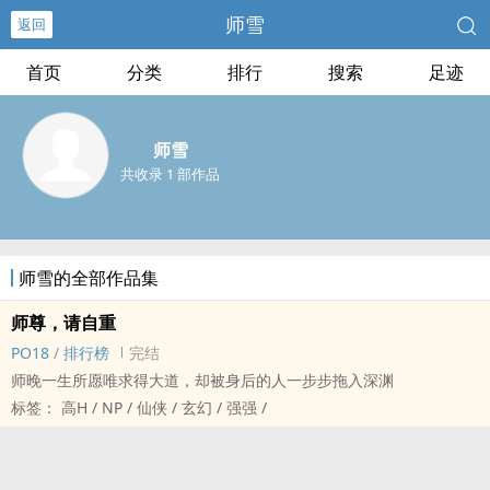
师雪
返回
首页
分类
排行
搜索
足迹
师雪
共收录 1 部作品
师雪的全部作品集
师尊，请自重
PO18
/
排行榜
完结
师晚一生所愿唯求得大道，却被身后的人一步步拖入深渊
标签： ‌‎高‌‍H‎‌‌ / NP / 仙侠 / 玄幻 / 强强 /