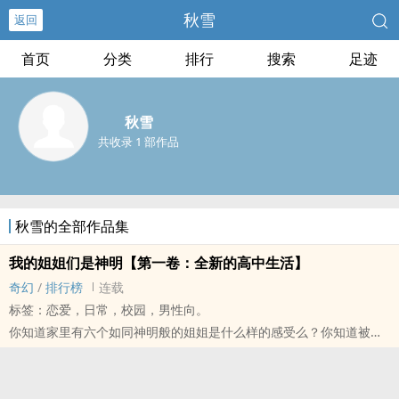
秋雪
返回
首页
分类
排行
搜索
足迹
秋雪
共收录 1 部作品
秋雪的全部作品集
我的姐姐们是神明【第一卷：全新的高中生活】
奇幻
/
排行榜
连载
标签：恋爱，日常，校园，男性向。
你知道家里有六个如同神明般的姐姐是什么样的感受么？你知道被父
上逼着恋爱的感受又是什么么？你知道被姐姐们得知在外面找了「偷
腥猫」会发生何等惨剧么？ 我，许玉涵，仅仅拥有【变身】这一项弱
小的天赋能力，将尝试着在诸位神明姐姐们的严防死守中完成父亲给