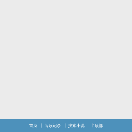
予的恋爱任务。 我！绝不会成为女孩子！
首页
阅读记录
搜索小说
顶部