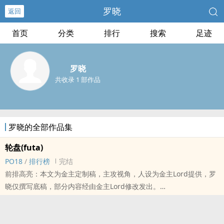
罗晓
返回
首页
分类
排行
搜索
足迹
罗晓
共收录 1 部作品
罗晓的全部作品集
轮盘(futa)
PO18
/
排行榜
完结
前排高亮：本文为金主定制稿，主攻视角，人设为金主Lord提供，罗
晓仅撰写底稿，部分内容经由金主Lord修改发出。
雷点包括但不限于：扶她且含有扶她0、母女‍乱‌伦‍‍、BE、受不洁、骨
科、真火葬场无追妻、……其余请自行排雷
标签： ‌‎高‍‌H‍‎‎ / NP / 狗血 / ‍肉‌‌文‎‍ / 百合 /