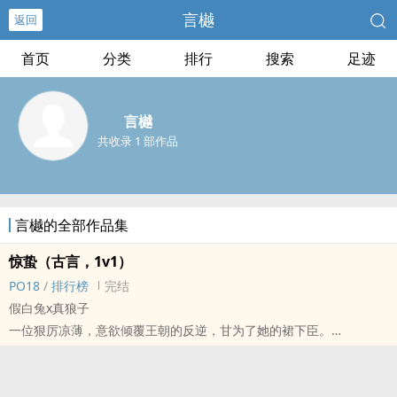
言樾
返回
首页
分类
排行
搜索
足迹
言樾
共收录 1 部作品
言樾的全部作品集
惊蛰（古言，1v1）
PO18
/
排行榜
完结
假白兔x真狼子
一位狠厉凉薄，意欲倾覆王朝的反逆，甘为了她的裙下臣。
幼帝曾为先生萧寒山亲笔题写四字，称奖其为肱股忠臣。坊间却评其
权相，意讽其大权独揽，用人惟亲，严苛峻法，怀不轨之心。
他是权盘两朝的狼子，朝野仰息。