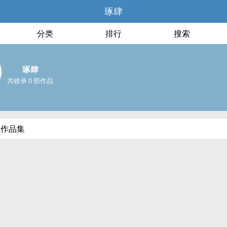
琢肆
分类
排行
搜索
琢肆
共收录 0 部作品
部作品集