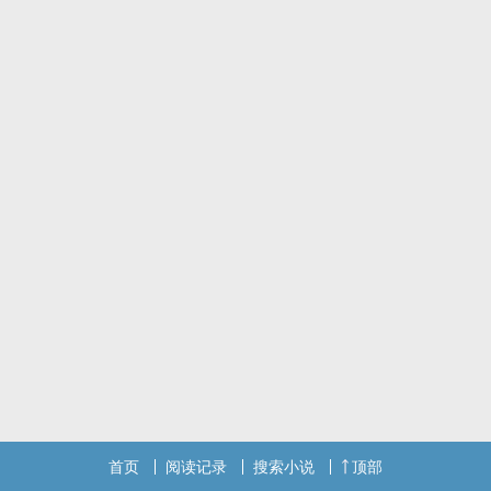
经常会听见你们的动静，但平常也并没有什幺奇怪的表现。
你一直很感谢道士给你留体面。
直到有一天，道士忽然笑嘻嘻地问和尚，能不能抱你回房间操一下。
***
因果难破除，地狱无边渡。
***
——————
注1：第二人称/骨科/强制/‌高‎‍H‌‌/中式克系/人外/虐但HE/背景在现代
（现代也有和尚道士！）
注2: 有NTR剧情，但不是纯NTR，涉及剧透不多说，可以暂当
NTR+2(和尚+道士)v1看
注3: 如果喜欢本文，欢迎多多给作者留言！原定每天下午16:00更
新，8月15日起改为每晚22:00更新（发现大家还是晚上来得多），可
以有加更，看珠珠和留言而定。
注4: 结局1v2，小蒙在if线。另外关于封面，不用多作理解，因为我弄
的时候也没想那幺多（捂脸
——————
首页
阅读记录
搜索小说
顶部