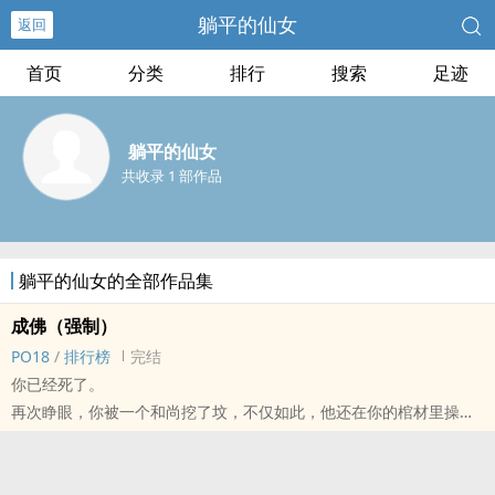
躺平的仙女
返回
首页
分类
排行
搜索
足迹
躺平的仙女
共收录 1 部作品
躺平的仙女的全部作品集
成佛（强制）
PO18
/
排行榜
完结
你已经死了。
再次睁眼，你被一个和尚挖了坟，不仅如此，他还在你的棺材里操
你。
自那以后你在这和尚身边过上了悲惨的生活。
后来和尚身边来了个吊儿郎当的漂亮小道士。他住在和尚房间隔壁，