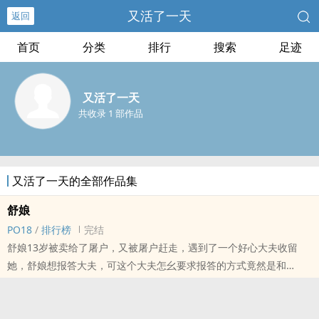
又活了一天
返回
首页
分类
排行
搜索
足迹
又活了一天
共收录 1 部作品
又活了一天的全部作品集
舒娘
PO18
/
排行榜
完结
舒娘13岁被卖给了屠户，又被屠户赶走，遇到了一个好心大夫收留
她，舒娘想报答大夫，可这个大夫怎幺要求报答的方式竟然是和
他。。。
标签： H / NP / 古代 / ‎‍‎肉‍‌文‌‍ /