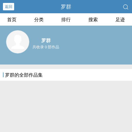
罗群
返回
首页
分类
排行
搜索
足迹
罗群
共收录 0 部作品
罗群的全部作品集