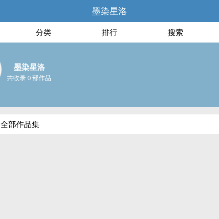
墨染星洛
分类
排行
搜索
墨染星洛
共收录 0 部作品
的全部作品集