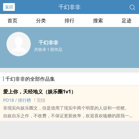
千幻非非
返回
首页
分类
排行
搜索
足迹
千幻非非
共收录 1 部作品
千幻非非的全部作品集
爱上你，天经地义（娱乐圈1v1）
PO18
/
排行榜
完结
非现实向娱乐圈文，但是借用了现实中两个明星的人设和一些梗。
自娱自乐之作，不收费，不保证更新效率，欢迎喜欢嗑糖的跟我一起
嗑！
正文主打纯爱，肉都在番外里面（标题有标注）！
封面是作者本人画的。