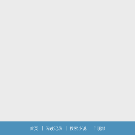
脸蛋天才直球顶流弟弟vs外表明艳内心清澈的三线小花姐姐
帝野（帝帝）vs许梦意（梦姐）
微博：千幻非非
标签： 1V1 / H / 现代 / 娱乐圈 / 甜文 /
首页
阅读记录
搜索小说
顶部