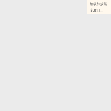
禁欲和放荡
商野X周颂
东度日
作为一个出生
原创小说 - BL
他只是一个B
现代
受的。
活了二十几年
社畜的人生规
修，顺便把老
社畜每天两点
友，对门那漂
只是某天被那
Alpha意
在一起。
Ps：
1、俗文一篇
下一篇文，不安分