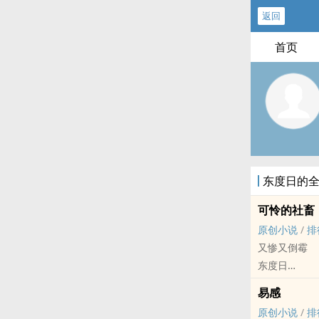
返回
首页
东度日的
可怜的社畜
原创小说
/
排
又惨又倒霉
东度日
原创小说 - BL
易感
现代 - HE - 
原创小说
/
排
长发美人A X