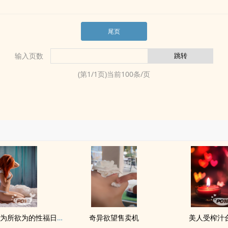
尾页
输入页数
(第
1
/
1
页)当前
100
条/页
获得催眠后为所欲为的‌‍性‍‎‎福‌日常【女催男，NPH】
奇异欲望售卖机
美人受榨汁