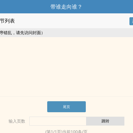
带谁走向谁？
节列表
序错乱，请先访问封面）
尾页
输入页数
(第
1
/
1
页)当前
100
条/页