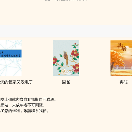
您的管家又没电了
囚雀
再晤
網友上傳或爬蟲自動抓取自互聯網。
級網站，未成年者不可閱覽。
犯了您的權利，敬請聯系我們。