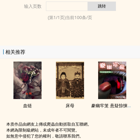
输入页数
(第
1
/
1
页)当前
100
条/页
相关推荐
血链
床母
豢幽牢笼 悬疑惊悚极短篇03
本质作品由網友上傳或爬蟲自動抓取自互聯網。
本網為限制級網站，未成年者不可閱覽。
如無意中侵犯了您的權利，敬請聯系我們。