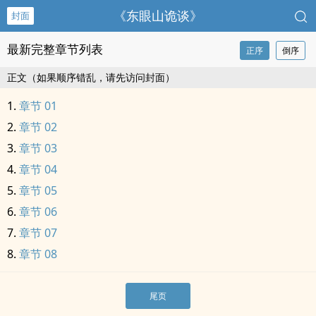
《东眼山诡谈》
封面
最新完整章节列表
正序
倒序
正文（如果顺序错乱，请先访问封面）
章节 01
章节 02
章节 03
章节 04
章节 05
章节 06
章节 07
章节 08
尾页