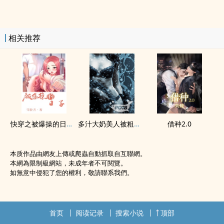
相关推荐
快穿之被爆操的日子（1v1 ‎高‎‌‍h‎‌‍）
多汁大奶美人被粗‌‍暴‌干‍‌‎坏合集（‌‎‌高‎‎H‍）
借种2.0
本质作品由網友上傳或爬蟲自動抓取自互聯網。
本網為限制級網站，未成年者不可閱覽。
如無意中侵犯了您的權利，敬請聯系我們。
首页
阅读记录
搜索小说
顶部