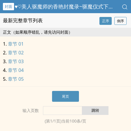
♥♡美人驱魔师的香艳封魔录~驱魔仪式下藏不住的‍‎‍色‍‍‎色‌‌春光【简体版】艳炎驱魔师～沈艳萝
封面
最新完整章节列表
正序
倒序
正文（如果顺序错乱，请先访问封面）
章节 01
章节 02
章节 03
章节 04
章节 05
尾页
输入页数
(第
1
/
1
页)当前
100
条/页