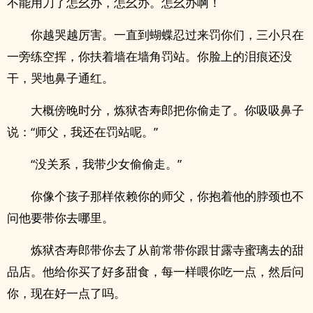
不能用刀了怎幺办，怎幺办。怎幺办啊！
你越哭越厉害。一直到蝴蝶忍过来罚你们，三小只在
一旁练空挥，你扶着墙在墙角罚站。你脸上的泪痕还没
干，哭地鼻子通红。
大概傍晚时分，炼狱杏寿郎把你偷走了。你吸吸鼻子
说：“师父，我还在罚站呢。”
“没关系，我带少女偷偷走。”
你像个孩子那样依赖你的师父，你抱着他的脖颈也不
问他要带你去哪里。
炼狱杏寿郎带你去了从前常带你跟甘露寺蜜璃去的甜
品店。他给你买了好多甜食，每一样喂你吃一点，然后问
你，现在好一点了吗。