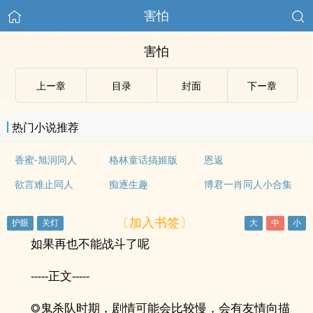
害怕
害怕
上ー章
目录
封面
下ー章
热门小说推荐
香蜜-旭润同人
格林童话搞姬版
恩返
欲言难止同人
痴逐生趣
博君一肖同人小合集
〔加入书签〕
如果再也不能战斗了呢
-----正文-----
◎鬼杀队时期，剧情可能会比较慢，会有友情向描