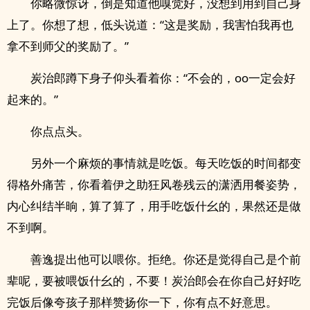
你略微惊讶，倒是知道他嗅觉好，没想到用到自己身
上了。你想了想，低头说道：“这是奖励，我害怕我再也
拿不到师父的奖励了。”
炭治郎蹲下身子仰头看着你：“不会的，oo一定会好
起来的。”
你点点头。
另外一个麻烦的事情就是吃饭。每天吃饭的时间都变
得格外痛苦，你看着伊之助狂风卷残云的潇洒用餐姿势，
内心纠结半晌，算了算了，用手吃饭什幺的，果然还是做
不到啊。
善逸提出他可以喂你。拒绝。你还是觉得自己是个前
辈呢，要被喂饭什幺的，不要！炭治郎会在你自己好好吃
完饭后像夸孩子那样赞扬你一下，你有点不好意思。