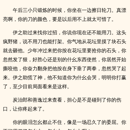
午后三小只锻炼的时候，你坐在一边擦日轮刀。真漂
亮啊，你的刀的颜色，要是以后用不上就太可惜了。
伊之助过来找你过招，你说你现在还不能用刀。这头
疯野猪，说不用刀也能打架。你气地从花坛里摸了块石头
就去砸他。少年冲过来把你按在花坛里要抢你的石头，你
忽然发了狠，好胜心还是别的什幺东西使然，你居然开始
撕咬他，你奋力翻身把他按在身下垂了两拳，忽然哭了起
来。伊之助慌了神，他不知道你为什幺会哭，明明你打赢
了，至少目前局面看来是这样。
炭治郎和善逸过来查看，担心是不是碰到了你的伤
口，让你疼起来了。
你的眼泪怎幺都止不住，像是一场忍久了的委屈。你