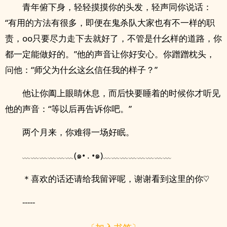
青年俯下身，轻轻摸摸你的头发，轻声同你说话：
“有用的方法有很多，即便在鬼杀队大家也有不一样的职
责，oo只要尽力走下去就好了，不管是什幺样的道路，你
都一定能做好的。”他的声音让你好安心。你蹭蹭枕头，
问他：“师父为什幺这幺信任我的样子？”
他让你阖上眼睛休息，而后快要睡着的时候你才听见
他的声音：“等以后再告诉你吧。”
两个月来，你难得一场好眠。
﹏﹏﹏﹏﹏﹏(๑• . •๑)﹏﹏﹏﹏﹏﹏﹏﹏
＊喜欢的话还请给我留评呢，谢谢看到这里的你♡
-----