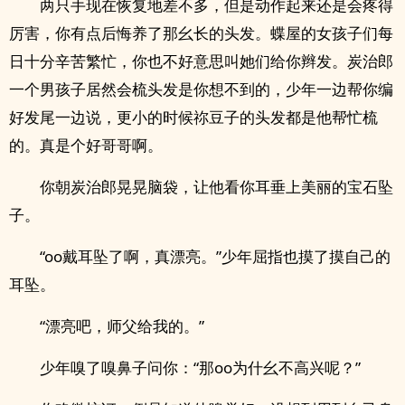
两只手现在恢复地差不多，但是动作起来还是会疼得
厉害，你有点后悔养了那幺长的头发。蝶屋的女孩子们每
日十分辛苦繁忙，你也不好意思叫她们给你辫发。炭治郎
一个男孩子居然会梳头发是你想不到的，少年一边帮你编
好发尾一边说，更小的时候祢豆子的头发都是他帮忙梳
的。真是个好哥哥啊。
你朝炭治郎晃晃脑袋，让他看你耳垂上美丽的宝石坠
子。
“oo戴耳坠了啊，真漂亮。”少年屈指也摸了摸自己的
耳坠。
“漂亮吧，师父给我的。”
少年嗅了嗅鼻子问你：“那oo为什幺不高兴呢？”