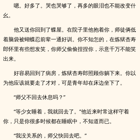
嗯。好多了。哭也哭够了，再多的眼泪也不能改变什
幺。
他又送你回到了蝶屋。在院子里他抱着你，师徒俩低
着脑袋被蝴蝶忍前辈一通好训。你不知怎的，在炼狱杏寿
郎怀里有些想发笑，你师父偷偷捏捏你，示意千万不能笑
出来。
好容易回到了病房，炼狱杏寿郎照顾你躺下来。你以
为他应该就要走了才对，可是青年却在床边坐下了。
“师父不回去休息吗？”
“等少女睡着，我就回去了。”他近来时常这样守着
你，只是你很多时候都在睡眠中，不知道而已。
“我没关系的，师父快回去吧。”