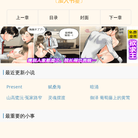
〔加入书签〕
上ー章
目录
封面
下ー章
最近更新小说
Present
赋桑海
暗涌
山高鹭沅·冤家路窄
灵魂摆渡
御泽 葡萄藤上的黄莺
最重要的小事