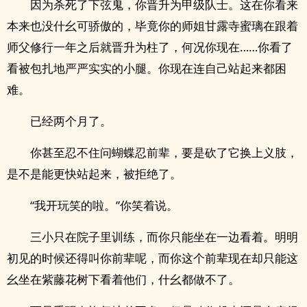
因为杀死了下弦鬼，你晋升为甲级队士。这在你看来
本来也没什幺可骄傲的，毕竟你的师姐甘露寺蜜璃在跟着
师父修行一年之后就晋升为柱了，何况你现在……你看了
看被包扎地严严实实的小腿。你现在连自己站起来都困
难。
已经两个月了。
你甚至忍不住问蝴蝶忍前辈，要是砍了它换上义肢，
是不是能更快站起来，被拒绝了。
“我开玩笑的啦。”你笑着说。
三小只在院子里训练，而你只能坐在一边看着。明明
初见的时候还得叫你前辈呢，而你这个前辈现在却只能这
幺坐在紫藤花树下看着他们，什幺都做不了。