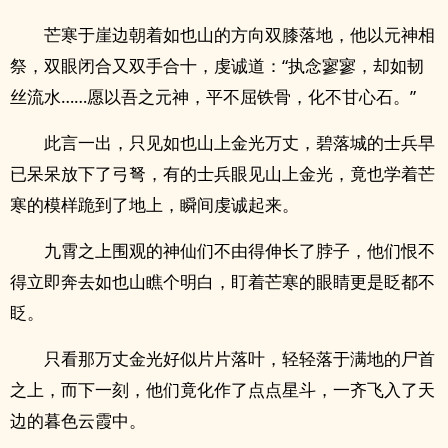
芒寒于崖边朝着如也山的方向双膝落地，他以元神相
祭，双眼闭合又双手合十，虔诚道：“执念寥寥，却如韧
丝流水……愿以吾之元神，平不屈铁骨，化不甘心石。”
此言一出，只见如也山上金光万丈，碧落城的士兵早
已呆呆放下了弓弩，有的士兵眼见山上金光，竟也学着芒
寒的模样跪到了地上，瞬间虔诚起来。
九霄之上围观的神仙们不由得伸长了脖子，他们恨不
得立即奔去如也山瞧个明白，盯着芒寒的眼睛更是眨都不
眨。
只看那万丈金光好似片片落叶，轻轻落于满地的尸首
之上，而下一刻，他们竟化作了点点星斗，一齐飞入了天
边的暮色云霞中。