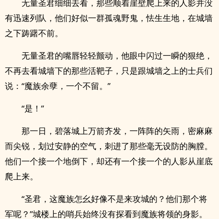
无量圣君细细去看，那些顺着崖壁爬上来的人影并没
有迅速列队，他们好似一群孤魂野鬼，怯生生地，在城墙
之下踌躇不前。
无量圣君的嘴唇轻轻颤动，他眼中闪过一瞬的狠绝，
不再去看城墙下的那些活靶子，只是跟城墙之上的士兵们
说：“魔族余孽，一个不留。”
“是！”
那一日，碧落城上万箭齐发，一阵阵的矢雨，密麻麻
而尖锐，划过安静的空气，刺进了那些毫无设防的胸膛。
他们一个接一个地倒下，却还有一个接一个的人影从崖底
爬上来。
“圣君，这魔族怎幺好像不是来攻城的？他们那个将
军呢？”城楼上的哨兵始终没有探看到魔族将领的身影。