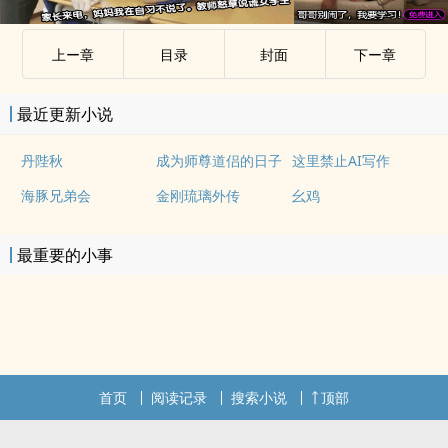
上ー章
目录
封面
下ー章
最近更新小说
丹陛秋
成为师尊道侣的日子
这里禁止AI写作
海豚兄弟会
金刚琉璃外传
幺鸡
最重要的小事
首页
阅读记录
搜索小说
顶部
.