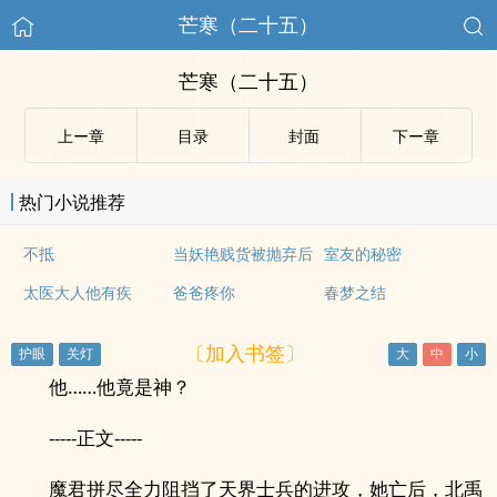
芒寒（二十五）
芒寒（二十五）
上ー章
目录
封面
下ー章
热门小说推荐
不抵
当妖艳贱货被抛弃后
室友的秘密
太医大人他有疾
爸爸疼你
春梦之结
〔加入书签〕
他……他竟是神？
-----正文-----
魔君拼尽全力阻挡了天界士兵的进攻，她亡后，北禹