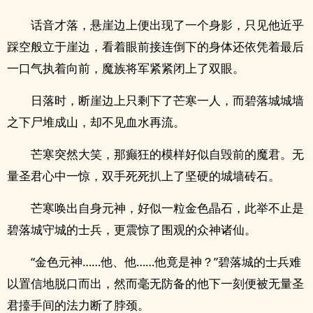
话音才落，悬崖边上便出现了一个身影，只见他近乎
踩空般立于崖边，看着眼前接连倒下的身体还依凭着最后
一口气执着向前，魔族将军紧紧闭上了双眼。
日落时，断崖边上只剩下了芒寒一人，而碧落城城墙
之下尸堆成山，却不见血水再流。
芒寒突然大笑，那癫狂的模样好似自毁前的魔君。无
量圣君心中一惊，双手死死扒上了坚硬的城墙砖石。
芒寒唤出自身元神，好似一粒金色晶石，此举不止是
碧落城守城的士兵，更震惊了围观的众神诸仙。
“金色元神……他、他……他竟是神？”碧落城的士兵难
以置信地脱口而出，然而毫无防备的他下一刻便被无量圣
君擡手间的法力断了脖颈。