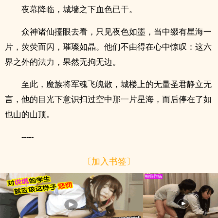
夜幕降临，城墙之下血色已干。
众神诸仙擡眼去看，只见夜色如墨，当中缀有星海一
片，荧荧而闪，璀璨如晶。他们不由得在心中惊叹：这六
界之外的法力，果然无拘无边。
至此，魔族将军魂飞魄散，城楼上的无量圣君静立无
言，他的目光下意识扫过空中那一片星海，而后停在了如
也山的山顶。
-----
〔加入书签〕