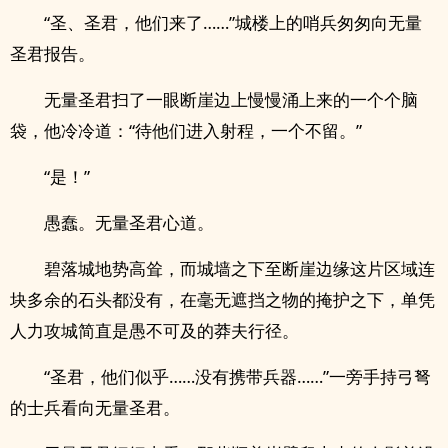
“圣、圣君，他们来了……”城楼上的哨兵匆匆向无量
圣君报告。
无量圣君扫了一眼断崖边上慢慢涌上来的一个个脑
袋，他冷冷道：“待他们进入射程，一个不留。”
“是！”
愚蠢。无量圣君心道。
碧落城地势高耸，而城墙之下至断崖边缘这片区域连
块多余的石头都没有，在毫无遮挡之物的掩护之下，单凭
人力攻城简直是愚不可及的莽夫行径。
“圣君，他们似乎……没有携带兵器……”一旁手持弓弩
的士兵看向无量圣君。